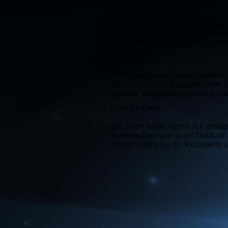
Gruppenübergreifende Angebote
Da in den Gruppen sehr unterschiedl
gruppenübergreifende Angebote gere
wahrgenommen werden können. Hierbe
Elternarbeit
Der Kindergarten hat eine begleiten
wichtig. Tür- und Angelgespräche,
gesellige Veranstaltungen sind Bestan
Sport für Eltern
Die Eltern haben, sofern sich genüg
an einem Sportkurs in der Turnhalle
hierfür werden bei der Kursleiterin 