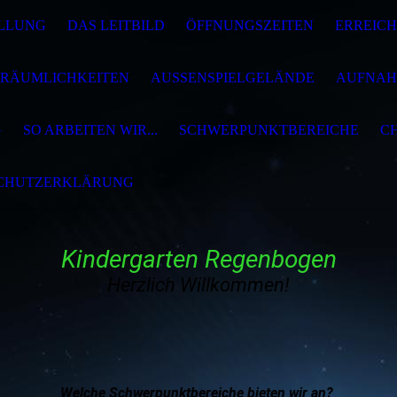
LLUNG
DAS LEITBILD
ÖFFNUNGSZEITEN
ERREIC
RÄUMLICHKEITEN
AUSSENSPIELGELÄNDE
AUFNAH
G
SO ARBEITEN WIR...
SCHWERPUNKTBEREICHE
C
CHUTZERKLÄRUNG
Kindergarten Regenbogen
Herzlich Willkommen!
Welche Schwerpunktbereiche bieten wir an?