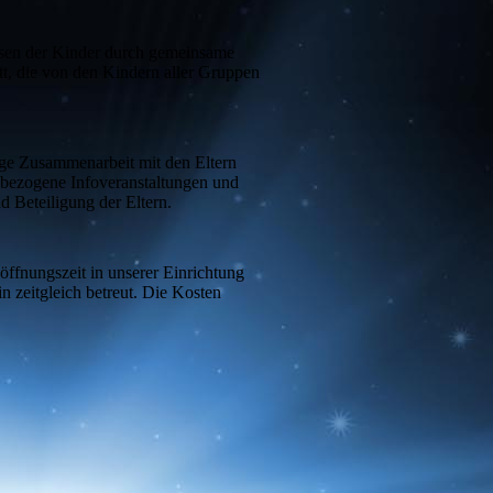
issen der Kinder durch gemeinsame
t, die von den Kindern aller Gruppen
nge Zusammenarbeit mit den Eltern
bezogene Infoveranstaltungen und
nd Beteiligung der Eltern.
öffnungszeit in unserer Einrichtung
n zeitgleich betreut. Die Kosten