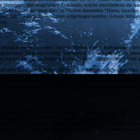
ng übernimmt eine ausgebildete Erzieherin, welche anschließend die A
wordene Kinder an einem über 20 Wochen dauernden "Hören, lauschen,
ähigkeit zum Lesen- Schreibenlernen aufgefangen werden. Genaue Infor
ung.
t einmal in der woche einen Turntag. Hierbei wird in Kleingruppen d
hgekommen. Es ist uns wichtig, besonders den verschiedenen Altersstr
her eng zusammen, die jüngeren Kinder "turnen" gruppenübergreifend
b ihres Turntages die Möglichkeit, sich in der Turnhalle während des
ngsbaustelle zu nutzen.
 diesen Angeboten zusätzlich Kurse wie z.B. Tanz oder turnen für die 
Kurse finden innerhalb der Öffnungszeiten des Kindergartens statt und 
e
m Projekt "Haus der kleinen Forscher" teil. Dieses Projekt wird vom K
ter ist der Forscher- und Entdeckungsdrang der Kinder sehr groß. Die 
mentieren und zu entdecken. Begletet werden sie bei den Experimenten
o gemachten Erfahrungen werden in das alltägliche Geschehen übertrage