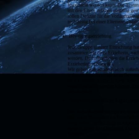
festgestellt werden kann. Die Testu
mit den Eltern nehmen auffällig ge
sollen Defizite für die Vorläuferf
rechtzeitig bei einer Elternveranstalt
Bewegungserziehung
Jede Gruppe unserer Einrichtung ha
zusammen mit einer Erzieherin, nac
werden. Deshalb arbeiten die Erzie
Erzieherinnen begleitet.
Wir geben den Kindern auch außerhal
insbesondere die aufgebaute Bewegu
Eine Gymnastiklehrerin bietet neben
separat gebucht werden können. Die 
abgerechnet.
Naturwissenschaftliche Experiment
Der Regenbogenkindergarten nimmt a
finanziert. Besonders im Vorschulal
Möglichkeit, selbständig zu experi
ausgebildeten Erzieherinnen. Die s
Verstehen.