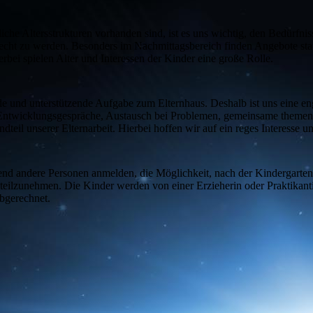
iche Altersstrukturen vorhanden sind, ist es uns wichtig, den Bedürfn
cht zu werden. Besonders im Nachmittagsbereich finden Angebote stat
i spielen Alter und Interessen der Kinder eine große Rolle.
de und unterstützende Aufgabe zum Elternhaus. Deshalb ist uns eine e
 Entwicklungsgespräche, Austausch bei Problemen, gemeinsame themen
dteil unserer Elternarbeit. Hierbei hoffen wir auf ein reges Interesse u
end andere Personen anmelden, die Möglichkeit, nach der Kindergarten
 teilzunehmen. Die Kinder werden von einer Erzieherin oder Praktikanti
abgerechnet.