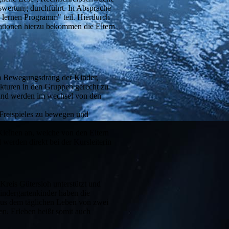
uswertung durchführt. In Absprache
 lernen Programm" teil. Hierdurch
mationen hierzu bekommen die Eltern
em Bewegungsdrang der Kinder,
ukturen in den Gruppen gerecht zu
 und werden im wechsel von den
 Freispieles zu bewegen und
Kleinen an, welche von den Eltern
werden direkt bei der Kursleiterin
reis Gütersloh unterstützt und
Kindergartenkinder haben die
 aus dem täglichen Leben von zwei
n. Erleben heißt somit auch