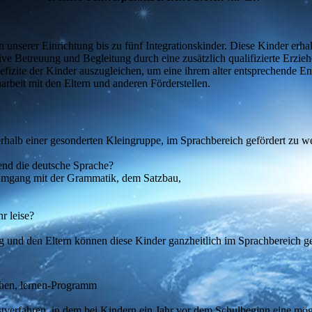
n unserer Einrichtung bis zu fünf Integrationskinder. Diese Kinder erh
 Betreuung und Begleitung durch eine zusätzlich qualifizierte Erzieher
izite der Kinder auszugleichen, um eine ihrem alter entsprechende En
beit mit den Eltern und anderen Förderstellen.
erhalb einer gesonderten Kleingruppe, im Sprachbereich gefördert zu we
end die deutsche Sprache?
 Umgang mit der Grammatik, dem Satzbau,
r leise?
g und den Eltern können diese Kinder ganzheitlich im Sprachbereich g
chen, lernen-Programm
estverfahren, in dem bei Kindern ein Jahr vor dem Schulbeginn eine m