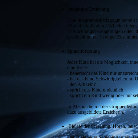
Integrative Erziehung
Eine Integrationspädagogin betreut i
Förderbedarfs vom LWL eine intensive
Entwicklungsverzögerungen oder -def
geschieht immer in enger Zusammenar
Sprachförderung
Jedes Kind hat die Möglichkeit, inn
eine Rolle:
- beherrscht das Kind nur unzureich
- hat das Kind Schwierigkeiten im
den Artikeln?
- spricht das Kind undeutlich
- spricht ein Kind wenig oder nur seh
In Absprache mit der Gruppenleitun
dazu ausgebildete Erzieherin.
Bielefelder Screening/ Hören, laus
Das Bielefelder Screening ist ein T