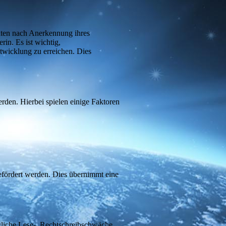
alten nach Anerkennung ihres
in. Es ist wichtig,
twicklung zu erreichen. Dies
rden. Hierbei spielen einige Faktoren
efördert werden. Dies übernimmt eine
ögliche Lese-, Rechtschreibschwäche