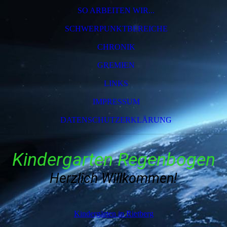
SO ARBEITEN WIR...
SCHWERPUNKTBEREICHE
CHRONIK
GREMIEN
LINKS
IMPRESSUM
DATENSCHUTZERKLÄRUNG
Kindergarten Regenbogen
Herzlich Willkommen!
Kindergärten in Rietberg